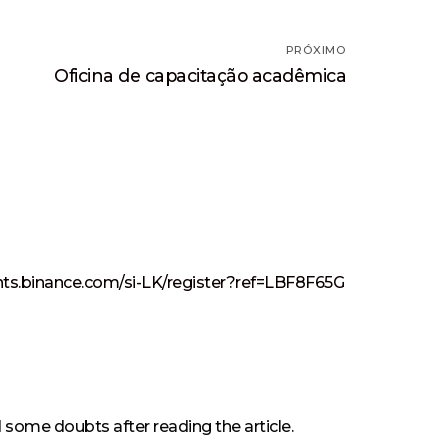
PRÓXIMO
Próximo
Oficina de capacitação acadêmica
post:
nts.binance.com/si-LK/register?ref=LBF8F65G
ad some doubts after reading the article.