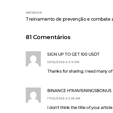
Navegação
ANTERIOR
Post
de
Treinamento de prevenção e combate a
anterior:
Post
81 Comentários
SIGN UP TO GET 100 USDT
10/02/2026 A 3:11 PM
Thanks for sharing. I read many of 
BINANCE H"ANVISNINGSBONUS
17/02/2026 A 5:26 AM
I don’t think the title of your art