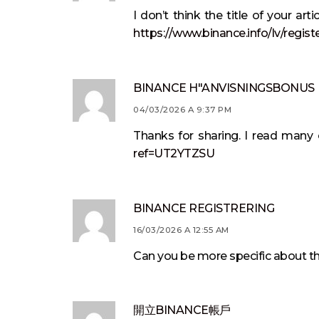
I don’t think the title of your ar
https://www.binance.info/lv/regi
BINANCE H"ANVISNINGSBONUS
04/03/2026 A 9:37 PM
Thanks for sharing. I read many 
ref=UT2YTZSU
BINANCE REGISTRERING
16/03/2026 A 12:55 AM
Can you be more specific about the
開立BINANCE帳戶