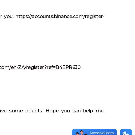
or you.
https://accounts.binance.com/register-
.com/en-ZA/register?ref=B4EPR6J0
l have some doubts. Hope you can help me.