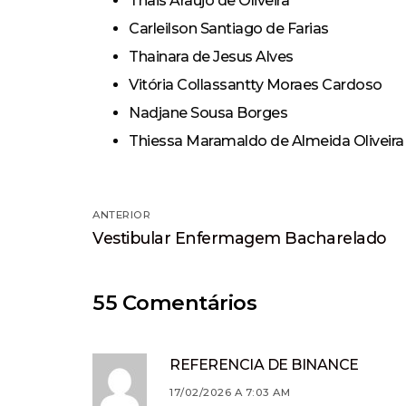
Thais Araújo de Oliveira
Carleilson Santiago de Farias
Thainara de Jesus Alves
Vitória Collassantty Moraes Cardoso
Nadjane Sousa Borges
Thiessa Maramaldo de Almeida Oliveira
Navegação
ANTERIOR
Post
de
Vestibular Enfermagem Bacharelado
anterior:
Post
55 Comentários
REFERENCIA DE BINANCE
17/02/2026 A 7:03 AM