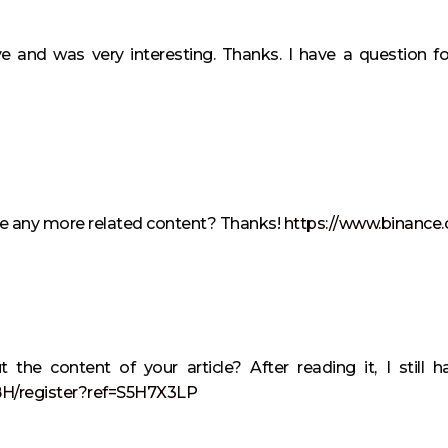
e and was very interesting. Thanks. I have a question f
here any more related content? Thanks!
https://www.binance
 the content of your article? After reading it, I stil
-BH/register?ref=S5H7X3LP