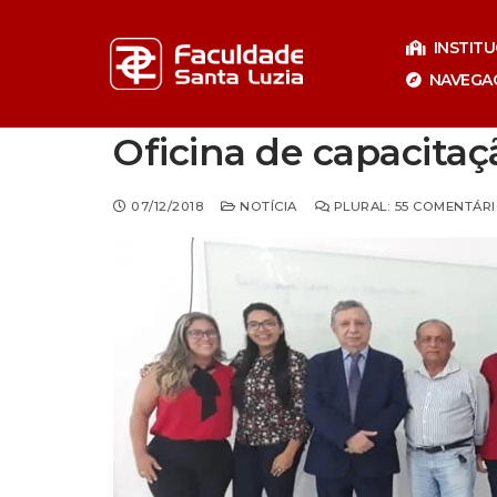
Pular
para
INSTIT
o
NAVEGA
conteúdo
Oficina de capacita
07/12/2018
NOTÍCIA
PLURAL: 55 COMENTÁR
Especializaçã
Especia