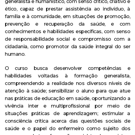
Especialização em Ginecologia e Obstetrícia
Curso
generalista e humanístico, com senso crítico, criativo e
Monitoria
Minha Biblioteca
Política de Privacidade
Acervo
ético, capaz de prestar assistência ao indivíduo, à
AVA – Moodle
Curso de Especialização
Destaque
família e à comunidade, em situações de promoção,
Calendário Acadêmico
Pesquisa
Revistas e Periódicos
prevenção e recuperação da saúde, e com
Tecnologia em Processos Gerenciais – Tecnólogo
Curso de Extensão
Egressos
conhecimentos e habilidades específicas, com senso
Revista Risa
Estrutura física
de responsabilidade social e compromisso com a
Ensino
CPA
cidadania, como promotor da saúde integral do ser
Repositório Institucional
humano.
Evento
Ouvidoria
Serviços oferecidos
O curso busca desenvolver competências e
Extensão
Trabalhe Conosco
habilidades voltadas à formação generalista,
Ouvidoria
Outras ferramentas de pesquisa
compreendendo a realidade nos diversos níveis de
Notícia
Banco de Talentos
atenção à saúde; sensibilizar o aluno para que atue
Pesquisa
nas práticas de educação em saúde, oportunizando a
Acompanhamento dos Egressos
vivência inter e multiprofissional por meio de
situações práticas de aprendizagem; estimular a
Escola Técnica
consciência crítica acerca das questões sociais de
saúde e o papel do enfermeiro como sujeito dos
Anatomia Humana Online