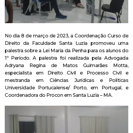
Especialização em Ginecologia e Obstetrícia
Curso
Monitoria
Minha Biblioteca
Política de Privacidade
Acervo
AVA – Moodle
Curso de Especialização
Destaque
Calendário Acadêmico
Pesquisa
Revistas e Periódicos
Tecnologia em Processos Gerenciais – Tecnólogo
Curso de Extensão
Egressos
Revista Risa
Estrutura física
No dia 8 de março de 2023, a Coordenação Curso de
Ensino
Direito da Faculdade Santa Luzia promoveu uma
CPA
Repositório Institucional
palestra sobre a Lei Maria da Penha para os alunos do
Evento
1º Período. A palestra foi realizada pela Advogada
Ouvidoria
Serviços oferecidos
Adryana Regina de Matos Guimarães Motta,
Extensão
Trabalhe Conosco
especialista em Direito Civil e Processo Civil e
Ouvidoria
Outras ferramentas de pesquisa
mestranda em Ciências Jurídicas e Políticas
Notícia
Banco de Talentos
Universidade Portucalense/ Porto, em Portugal, e
Coordenadora do Procon em Santa Luzia – MA.
Pesquisa
Acompanhamento dos Egressos
Escola Técnica
Anatomia Humana Online