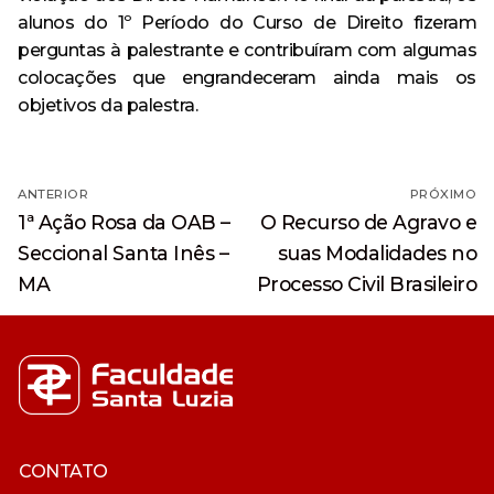
alunos do 1º Período do Curso de Direito fizeram
perguntas à palestrante e contribuíram com algumas
colocações que engrandeceram ainda mais os
objetivos da palestra.
Navegação
ANTERIOR
PRÓXIMO
de
Post
Próximo
1ª Ação Rosa da OAB –
O Recurso de Agravo e
anterior:
post:
Post
Seccional Santa Inês –
suas Modalidades no
MA
Processo Civil Brasileiro
CONTATO