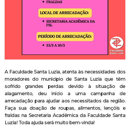
Especialização em Ginecologia e Obstetrícia
Curso
Monitoria
Minha Biblioteca
Política de Privacidade
Acervo
AVA – Moodle
Curso de Especialização
Destaque
Calendário Acadêmico
Pesquisa
Revistas e Periódicos
Tecnologia em Processos Gerenciais – Tecnólogo
Curso de Extensão
Egressos
Revista Risa
Estrutura física
Ensino
CPA
Repositório Institucional
Evento
Ouvidoria
Serviços oferecidos
Extensão
Trabalhe Conosco
A Faculdade Santa Luzia, atenta às necessidades dos
Ouvidoria
Outras ferramentas de pesquisa
moradores do município de Santa Luzia que têm
Notícia
Banco de Talentos
sofrido grandes perdas devido à situação de
alagamento, deu início a uma campanha de
Pesquisa
Acompanhamento dos Egressos
arrecadação para ajudar aos necessitados da região.
Faça sua doação de roupas, alimentos, lençóis e
Escola Técnica
fraldas na Secretaria Acadêmica da Faculdade Santa
Luzia! Toda ajuda será muito bem-vinda!
Anatomia Humana Online