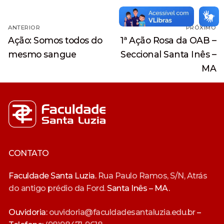
Navegação
ANTERIOR
PRÓXIMO
de
Post
Próximo
Ação: Somos todos do
1ª Ação Rosa da OAB –
anterior:
post:
Post
mesmo sangue
Seccional Santa Inês –
MA
CONTATO
Faculdade Santa Luzia.
Rua Paulo Ramos, S/N, Atrás
do antigo prédio da Ford.
Santa Inês – MA.
Ouvidoria:
ouvidoria@faculdadesantaluzia.edu.br
–