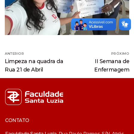
Navegação
ANTERIOR
PRÓXIMO
de
Post
Próximo
Limpeza na quadra da
II Semana de
anterior:
post:
Post
Rua 21 de Abril
Enfermagem
CONTATO
Faculdade Santa Luzia.
Rua Paulo Ramos, S/N, Atrás