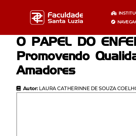
Pular
para
INSTIT
o
NAVEGA
conteúdo
O PAPEL DO ENFE
Promovendo Qualida
Amadores
Autor:
LAURA CATHERINNE DE SOUZA COEL
Especializaçã
Especia