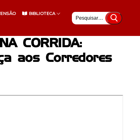
Pesquisar
TENSÃO
BIBLIOTECA
por:
NA CORRIDA:
ça aos Corredores
nsino Superior
enciário