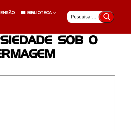
Pesquisar
TENSÃO
BIBLIOTECA
por:
NSIEDADE SOB O
ERMAGEM
nsino Superior
enciário