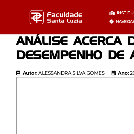
Pular
para
INSTIT
o
NAVEGA
conteúdo
ANÁLISE ACERCA 
DESEMPENHO DE 
Autor:
ALESSANDRA SILVA GOMES
Ano:
2
Especializaçã
Especia