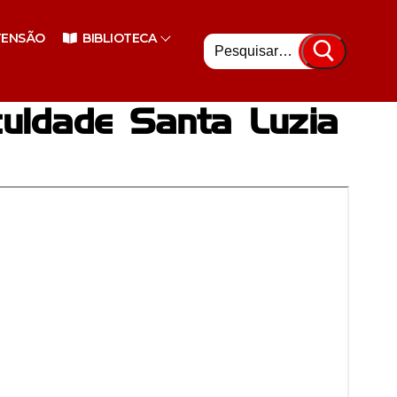
Pesquisar
TENSÃO
BIBLIOTECA
por:
uldade Santa Luzia
nsino Superior
enciário