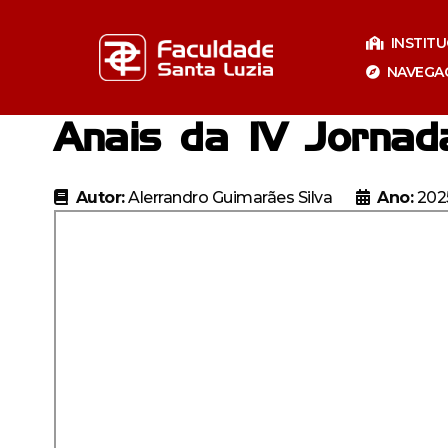
Pular
para
INSTIT
o
NAVEGA
conteúdo
Anais da IV Jornad
Autor:
Alerrandro Guimarães Silva
Ano:
202
Especializaçã
Especia