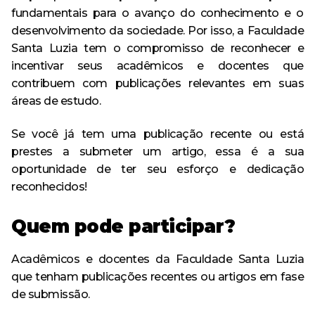
Especialização em Ginecologia e Obstetrícia
Curso
Monitoria
Minha Biblioteca
fundamentais para o avanço do conhecimento e o
Política de Privacidade
Acervo
AVA – Moodle
desenvolvimento da sociedade. Por isso, a Faculdade
Curso de Especialização
Destaque
Calendário Acadêmico
Pesquisa
Santa Luzia tem o compromisso de reconhecer e
Revistas e Periódicos
Tecnologia em Processos Gerenciais – Tecnólogo
incentivar seus acadêmicos e docentes que
Curso de Extensão
Egressos
Revista Risa
Estrutura física
contribuem com publicações relevantes em suas
Ensino
áreas de estudo.
CPA
Repositório Institucional
Evento
Se você já tem uma publicação recente ou está
Ouvidoria
Serviços oferecidos
prestes a submeter um artigo, essa é a sua
Extensão
oportunidade de ter seu esforço e dedicação
Trabalhe Conosco
Ouvidoria
Outras ferramentas de pesquisa
reconhecidos!
Notícia
Banco de Talentos
Quem pode participar?
Pesquisa
Acompanhamento dos Egressos
Acadêmicos e docentes da Faculdade Santa Luzia
Escola Técnica
que tenham publicações recentes ou artigos em fase
de submissão.
Anatomia Humana Online