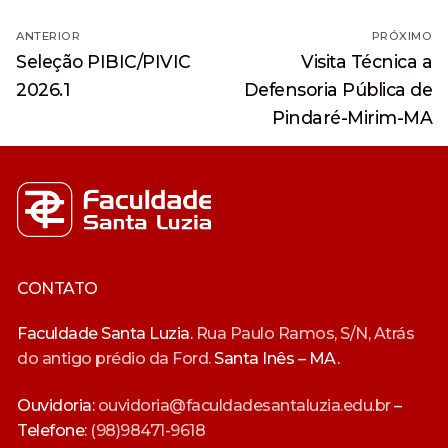
Navegação
ANTERIOR
PRÓXIMO
de
Post
Próximo
Seleção PIBIC/PIVIC
Visita Técnica a
anterior:
post:
Post
2026.1
Defensoria Pública de
Pindaré-Mirim-MA
CONTATO
Faculdade Santa Luzia.
Rua Paulo Ramos, S/N, Atrás
do antigo prédio da Ford.
Santa Inês – MA.
Ouvidoria:
ouvidoria@faculdadesantaluzia.edu.br
–
Telefone:
(98)98471-9618