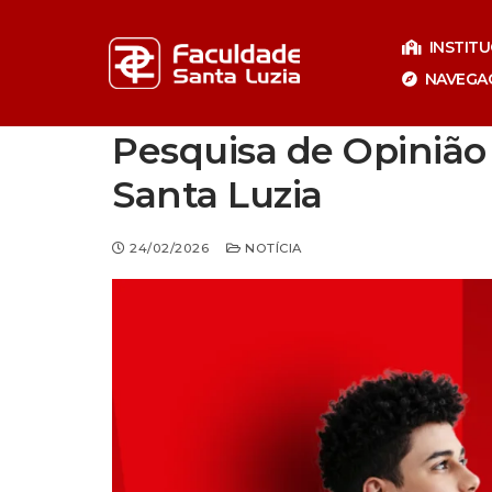
Pular
para
INSTIT
o
NAVEGA
conteúdo
Pesquisa de Opinião
Santa Luzia
24/02/2026
NOTÍCIA
Especializaçã
Especia