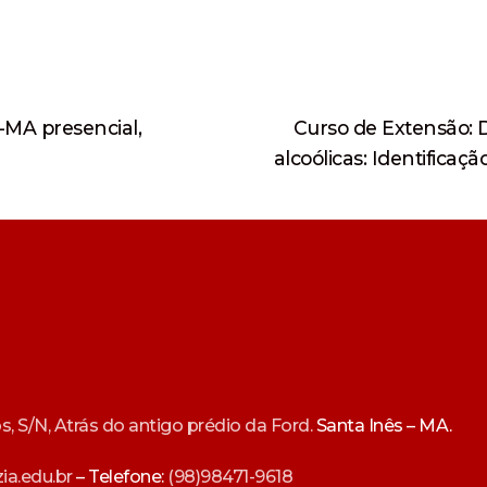
Próximo
-MA presencial,
Curso de Extensão: 
post:
alcoólicas: Identifica
 S/N, Atrás do antigo prédio da Ford.
Santa Inês – MA.
ia.edu.br
– Telefone:
(98)98471-9618