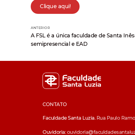
Clique aqui!
Navegação
ANTERIOR
Post
de
A FSL é a única faculdade de Santa Inês
anterior:
semipresencial e EAD
Post
CONTATO
Faculdade Santa Luzia.
Rua Paulo Ramos,
Ouvidoria:
ouvidoria@faculdadesantaluz