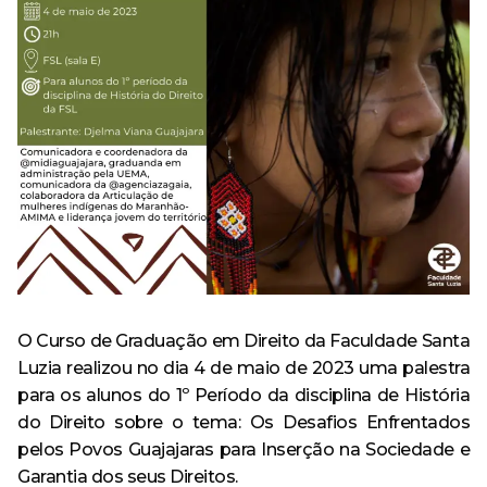
Especialização em Ginecologia e Obstetrícia
Curso
Monitoria
Minha Biblioteca
Política de Privacidade
Acervo
AVA – Moodle
Curso de Especialização
Destaque
Calendário Acadêmico
Pesquisa
Revistas e Periódicos
Tecnologia em Processos Gerenciais – Tecnólogo
Curso de Extensão
Egressos
Revista Risa
Estrutura física
Ensino
CPA
Repositório Institucional
Evento
Ouvidoria
Serviços oferecidos
Extensão
Trabalhe Conosco
Ouvidoria
Outras ferramentas de pesquisa
Notícia
Banco de Talentos
O Curso de Graduação em Direito da Faculdade Santa
Pesquisa
Acompanhamento dos Egressos
Luzia realizou no dia 4 de maio de 2023 uma palestra
para os alunos do 1º Período da disciplina de História
Escola Técnica
do Direito sobre o tema: Os Desafios Enfrentados
pelos Povos Guajajaras para Inserção na Sociedade e
Anatomia Humana Online
Garantia dos seus Direitos.