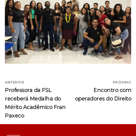
Navegação
ANTERIOR
PRÓXIMO
de
Post
Próximo
Professora da FSL
Encontro com
anterior:
post:
Post
receberá Medalha do
operadores do Direito
Mérito Acadêmico Fran
Paxeco