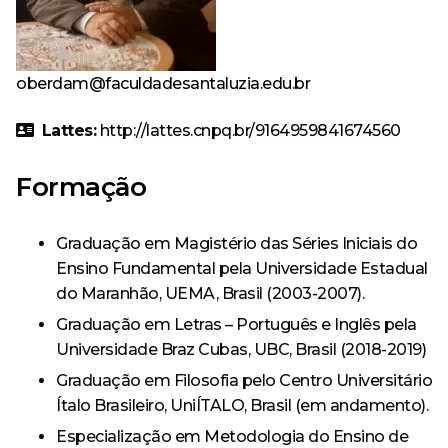
Especialização em Ginecologia e Obstetrícia
Curso
Monitoria
Minha Biblioteca
Política de Privacidade
Acervo
AVA – Moodle
Curso de Especialização
Destaque
Calendário Acadêmico
Pesquisa
Revistas e Periódicos
oberdam@faculdadesantaluzia.edu.br
Tecnologia em Processos Gerenciais – Tecnólogo
Curso de Extensão
Egressos
Revista Risa
Estrutura física
Lattes:
http://lattes.cnpq.br/9164959841674560
Ensino
CPA
Repositório Institucional
Formação
Evento
Ouvidoria
Serviços oferecidos
Extensão
Graduação em Magistério das Séries Iniciais do
Trabalhe Conosco
Ouvidoria
Outras ferramentas de pesquisa
Ensino Fundamental pela Universidade Estadual
Notícia
Banco de Talentos
do Maranhão, UEMA, Brasil (2003-2007).
Graduação em Letras – Português e Inglês pela
Pesquisa
Acompanhamento dos Egressos
Universidade Braz Cubas, UBC, Brasil (2018-2019)
Graduação em Filosofia pelo Centro Universitário
Escola Técnica
Ítalo Brasileiro, UniÍTALO, Brasil (em andamento).
Anatomia Humana Online
Especialização em Metodologia do Ensino de