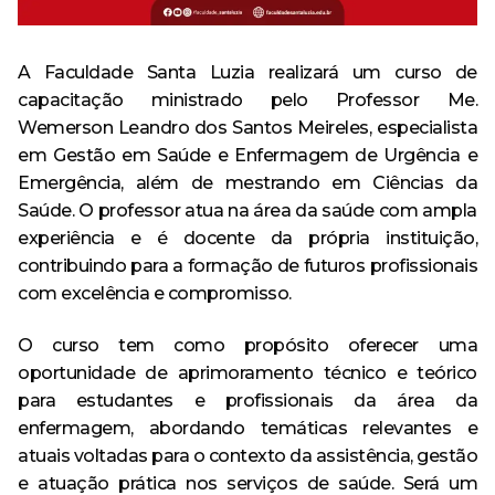
Especialização em Ginecologia e Obstetrícia
Curso
Monitoria
Minha Biblioteca
Política de Privacidade
Acervo
AVA – Moodle
Curso de Especialização
Destaque
Calendário Acadêmico
Pesquisa
A Faculdade Santa Luzia realizará um curso de
Revistas e Periódicos
Tecnologia em Processos Gerenciais – Tecnólogo
capacitação ministrado pelo Professor Me.
Curso de Extensão
Egressos
Revista Risa
Wemerson Leandro dos Santos Meireles, especialista
Estrutura física
em Gestão em Saúde e Enfermagem de Urgência e
Ensino
CPA
Repositório Institucional
Emergência, além de mestrando em Ciências da
Evento
Saúde. O professor atua na área da saúde com ampla
Ouvidoria
Serviços oferecidos
experiência e é docente da própria instituição,
Extensão
contribuindo para a formação de futuros profissionais
Trabalhe Conosco
Ouvidoria
Outras ferramentas de pesquisa
com excelência e compromisso.
Notícia
Banco de Talentos
O curso tem como propósito oferecer uma
Pesquisa
Acompanhamento dos Egressos
oportunidade de aprimoramento técnico e teórico
para estudantes e profissionais da área da
Escola Técnica
enfermagem, abordando temáticas relevantes e
atuais voltadas para o contexto da assistência, gestão
Anatomia Humana Online
e atuação prática nos serviços de saúde. Será um