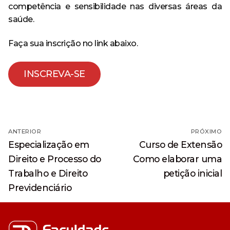
competência e sensibilidade nas diversas áreas da
saúde.
Faça sua inscrição no link abaixo.
INSCREVA-SE
Navegação
ANTERIOR
PRÓXIMO
de
Post
Próximo
Especialização em
Curso de Extensão
anterior:
post:
Post
Direito e Processo do
Como elaborar uma
Trabalho e Direito
petição inicial
Previdenciário