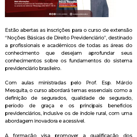
Especialização em Ginecologia e Obstetrícia
Curso
Monitoria
Minha Biblioteca
Política de Privacidade
Acervo
AVA – Moodle
Curso de Especialização
Destaque
Calendário Acadêmico
Pesquisa
Revistas e Periódicos
Tecnologia em Processos Gerenciais – Tecnólogo
Curso de Extensão
Egressos
Estão abertas as inscrições para o curso de extensão
Revista Risa
Estrutura física
“Noções Básicas de Direito Previdenciário”, destinado
Ensino
a profissionais e acadêmicos de todas as áreas do
CPA
Repositório Institucional
conhecimento que desejam aprofundar seus
Evento
Ouvidoria
conhecimentos sobre os fundamentos do sistema
Serviços oferecidos
previdenciário brasileiro.
Extensão
Trabalhe Conosco
Ouvidoria
Outras ferramentas de pesquisa
Com aulas ministradas pelo Prof. Esp. Márcio
Notícia
Banco de Talentos
Mesquita, o curso abordará temas essenciais como a
definição de segurados, qualidade de segurado,
Pesquisa
Acompanhamento dos Egressos
período de graça e os principais benefícios
previdenciários, inclusive os de índole rural, com uma
Escola Técnica
abordagem inovadora e acessível.
Anatomia Humana Online
A formação visa promover a qualificação dos