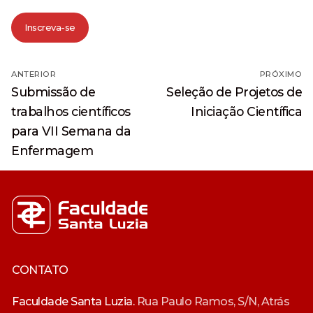
Inscreva-se
Navegação
ANTERIOR
PRÓXIMO
de
Post
Próximo
Submissão de
Seleção de Projetos de
anterior:
post:
Post
trabalhos científicos
Iniciação Científica
para VII Semana da
Enfermagem
CONTATO
Faculdade Santa Luzia.
Rua Paulo Ramos, S/N, Atrás