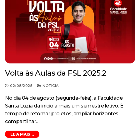
Especialização em Ginecologia e Obstetrícia
Curso
Monitoria
Minha Biblioteca
Política de Privacidade
Acervo
AVA – Moodle
Curso de Especialização
Destaque
Calendário Acadêmico
Pesquisa
Revistas e Periódicos
Tecnologia em Processos Gerenciais – Tecnólogo
Curso de Extensão
Egressos
Revista Risa
Estrutura física
Ensino
CPA
Repositório Institucional
Evento
Ouvidoria
Serviços oferecidos
Volta às Aulas da FSL 2025.2
Extensão
Trabalhe Conosco
Ouvidoria
Outras ferramentas de pesquisa
02/08/2025
NOTÍCIA
Notícia
Banco de Talentos
No dia 04 de agosto (segunda-feira), a Faculdade
Pesquisa
Acompanhamento dos Egressos
Santa Luzia dá início a mais um semestre letivo. É
tempo de retomar projetos, ampliar horizontes,
Escola Técnica
compartilhar…
Anatomia Humana Online
LEIA MAIS...