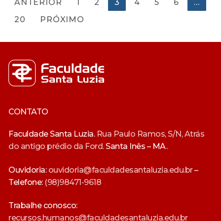
Paginação
ANTERIOR
1
2
3
4
5
6
…
de
20
PRÓXIMO
posts
CONTATO
Faculdade Santa Luzia.
Rua Paulo Ramos, S/N, Atrás
do antigo prédio da Ford.
Santa Inês – MA.
Ouvidoria:
ouvidoria@faculdadesantaluzia.edu.br
–
Telefone:
(98)98471-9618
Trabalhe conosco:
recursos.humanos@faculdadesantaluzia.edu.br