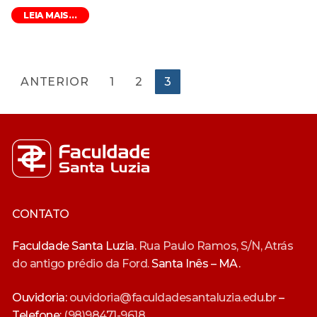
LEIA MAIS...
Paginação
ANTERIOR
1
2
3
de
posts
CONTATO
Faculdade Santa Luzia.
Rua Paulo Ramos, S/N, Atrás
do antigo prédio da Ford.
Santa Inês – MA.
Ouvidoria:
ouvidoria@faculdadesantaluzia.edu.br
–
Telefone:
(98)98471-9618