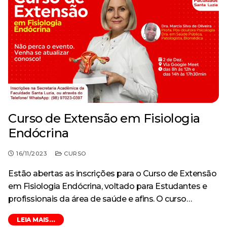
Especialização em Ginecologia e Obstetrícia
Curso
Monitoria
Minha Biblioteca
Política de Privacidade
Acervo
AVA – Moodle
Curso de Especialização
Destaque
Calendário Acadêmico
Pesquisa
Revistas e Periódicos
Tecnologia em Processos Gerenciais – Tecnólogo
Curso de Extensão
Egressos
Revista Risa
Estrutura física
Ensino
CPA
Repositório Institucional
Evento
Ouvidoria
Serviços oferecidos
Curso de Extensão em Fisiologia
Extensão
Trabalhe Conosco
Ouvidoria
Outras ferramentas de pesquisa
Endócrina
Notícia
Banco de Talentos
16/11/2023
CURSO
Pesquisa
Acompanhamento dos Egressos
Estão abertas as inscrições para o Curso de Extensão
em Fisiologia Endócrina, voltado para Estudantes e
Escola Técnica
profissionais da área de saúde e afins. O curso…
Anatomia Humana Online
LEIA MAIS...