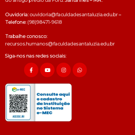
do antigo prédio da Ford.
Santa Inês – MA.
Ouvidoria:
ouvidoria@faculdadesantaluzia.edu.br
–
Telefone:
(98)98471-9618
Trabalhe conosco:
recursos.humanos@faculdadesantaluzia.edu.br
Siga-nos nas redes sociais: