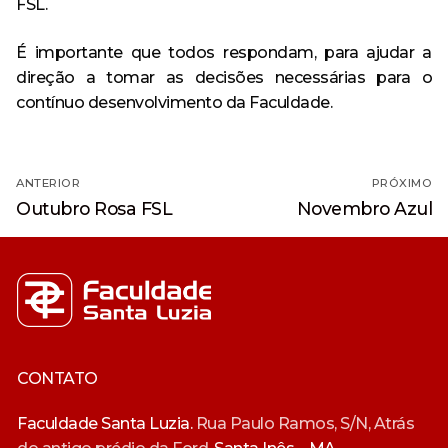
FSL.
É importante que todos respondam, para ajudar a
direção a tomar as decisões necessárias para o
contínuo desenvolvimento da Faculdade.
Navegação
ANTERIOR
PRÓXIMO
de
Post
Próximo
Outubro Rosa FSL
Novembro Azul
anterior:
post:
Post
CONTATO
Faculdade Santa Luzia.
Rua Paulo Ramos, S/N, Atrás