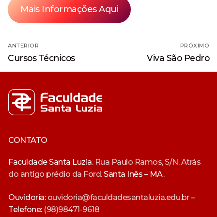
Mais Informações Aqui
Navegação
ANTERIOR
PRÓXIMO
de
Post
Próximo
Cursos Técnicos
Viva São Pedro
anterior:
post:
Post
CONTATO
Faculdade Santa Luzia.
Rua Paulo Ramos, S/N, Atrás
do antigo prédio da Ford.
Santa Inês – MA.
Ouvidoria:
ouvidoria@faculdadesantaluzia.edu.br
–
Telefone:
(98)98471-9618