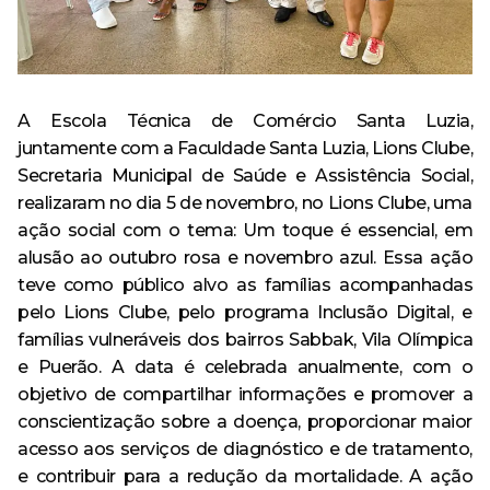
Especialização em Ginecologia e Obstetrícia
Curso
Monitoria
Minha Biblioteca
Política de Privacidade
Acervo
AVA – Moodle
Curso de Especialização
Destaque
Calendário Acadêmico
Pesquisa
Revistas e Periódicos
Tecnologia em Processos Gerenciais – Tecnólogo
Curso de Extensão
Egressos
Revista Risa
A Escola Técnica de Comércio Santa Luzia,
Estrutura física
juntamente com a Faculdade Santa Luzia, Lions Clube,
Ensino
CPA
Secretaria Municipal de Saúde e Assistência Social,
Repositório Institucional
realizaram no dia 5 de novembro, no Lions Clube, uma
Evento
Ouvidoria
Serviços oferecidos
ação social com o tema: Um toque é essencial, em
Extensão
alusão ao outubro rosa e novembro azul. Essa ação
Trabalhe Conosco
Ouvidoria
Outras ferramentas de pesquisa
teve como público alvo as famílias acompanhadas
Notícia
pelo Lions Clube, pelo programa Inclusão Digital, e
Banco de Talentos
famílias vulneráveis dos bairros Sabbak, Vila Olímpica
Pesquisa
e Puerão. A data é celebrada anualmente, com o
Acompanhamento dos Egressos
objetivo de compartilhar informações e promover a
Escola Técnica
conscientização sobre a doença, proporcionar maior
acesso aos serviços de diagnóstico e de tratamento,
Anatomia Humana Online
e contribuir para a redução da mortalidade. A ação