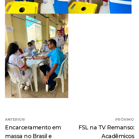
Navegação
ANTERIOR
PRÓXIMO
de
Post
Próximo
Encarceramento em
FSL na TV Remanso:
anterior:
post:
Post
massa no Brasil e
Acadêmicos