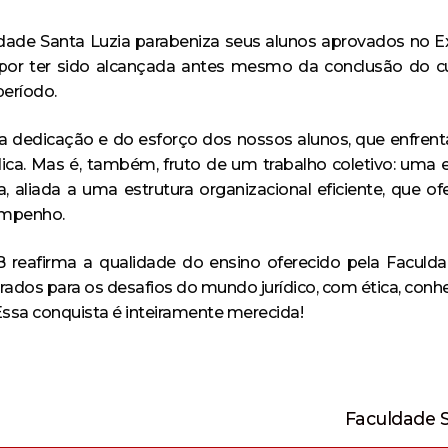
ldade Santa Luzia parabeniza seus alunos aprovados no
a por ter sido alcançada antes mesmo da conclusão do c
período.
 da dedicação e do esforço dos nossos alunos, que enfr
ica. Mas é, também, fruto de um trabalho coletivo: uma e
aliada a uma estrutura organizacional eficiente, que of
sempenho.
eafirma a qualidade do ensino oferecido pela Faculd
ados para os desafios do mundo jurídico, com ética, conhe
ssa conquista é inteiramente merecida!
Próximo
Faculdade S
post: