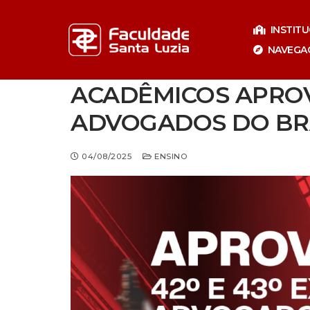
Pular
para
INSTIT
o
NAVEGA
conteúdo
ACADÊMICOS APROV
ADVOGADOS DO BR
04/08/2025
ENSINO
Especializaçã
Especia