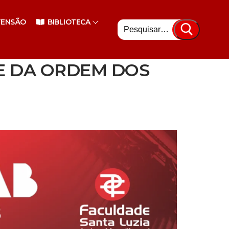
Pesquisar
TENSÃO
BIBLIOTECA
por:
E DA ORDEM DOS
nsino Superior
enciário