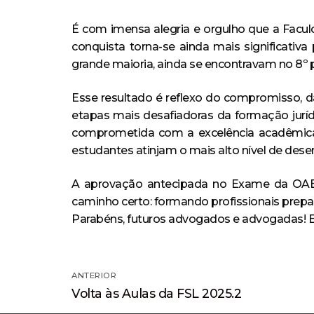
É com imensa alegria e orgulho que a Facu
conquista torna-se ainda mais significativ
grande maioria, ainda se encontravam no 8º 
Esse resultado é reflexo do compromisso,
etapas mais desafiadoras da formação juríd
comprometida com a excelência acadêmica, 
estudantes atinjam o mais alto nível de de
A aprovação antecipada no Exame da OAB r
caminho certo: formando profissionais prepar
Parabéns, futuros advogados e advogadas! E
Navegação
ANTERIOR
Post
de
Volta às Aulas da FSL 2025.2
anterior: