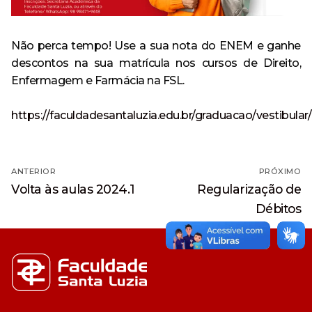
Especialização em Ginecologia e Obstetrícia
Curso
Monitoria
Minha Biblioteca
Política de Privacidade
Acervo
AVA – Moodle
Curso de Especialização
Destaque
Calendário Acadêmico
Pesquisa
Não perca tempo! Use a sua nota do ENEM e ganhe
Revistas e Periódicos
Tecnologia em Processos Gerenciais – Tecnólogo
descontos na sua matrícula nos cursos de Direito,
Curso de Extensão
Egressos
Revista Risa
Enfermagem e Farmácia na FSL.
Estrutura física
Ensino
CPA
Repositório Institucional
https://faculdadesantaluzia.edu.br/graduacao/vestibular/
Evento
Ouvidoria
Serviços oferecidos
Navegação
Extensão
Trabalhe Conosco
ANTERIOR
PRÓXIMO
Ouvidoria
Outras ferramentas de pesquisa
de
Post
Próximo
Volta às aulas 2024.1
Regularização de
Notícia
Banco de Talentos
anterior:
post:
Post
Débitos
Pesquisa
Acompanhamento dos Egressos
Escola Técnica
Anatomia Humana Online