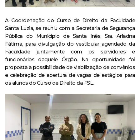
Especialização em Ginecologia e Obstetrícia
Curso
Monitoria
Portal Acadêmico
Política de Privacidade
Acervo
Tecnologia em Processos Gerenciais – Tecnólogo
Curso de Especialização
Destaque
Calendário Acadêmico
Minha Biblioteca
A Coordenação do Curso de Direito da Faculdade
Revistas e Periódicos
Santa Luzia, se reuniu com a Secretaria de Segurança
Curso de Extensão
Egressos
Pesquisa
Pública do Município de Santa Inês, Sra. Ariadna
Estrutura física
Fátima, para divulgação do vestibular agendado da
Ensino
Revista Risa
Repositório Institucional
Faculdade juntamente com os servidores e
Evento
funcionários daquele Órgão. Na oportunidade foi
CPA
Serviços oferecidos
proposta a possibilidade de viabilização de convênios
Extensão
e celebração de abertura de vagas de estágios para
Ouvidoria
Ouvidoria
Outras ferramentas de pesquisa
os alunos do Curso de Direito da FSL.
Notícia
Trabalhe Conosco
Pesquisa
Banco de Talentos
Acompanhamento dos Egressos
Escola Técnica