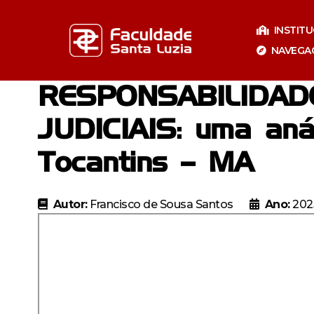
Pular
para
INSTIT
o
NAVEGA
conteúdo
RESPONSABILIDAD
JUDICIAIS: uma aná
Tocantins – MA
Autor:
Francisco de Sousa Santos
Ano:
202
Especializaçã
Especia