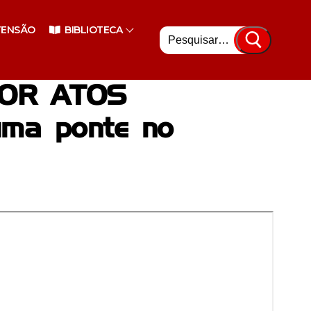
Pesquisar
TENSÃO
BIBLIOTECA
por:
POR ATOS
uma ponte no
nsino Superior
enciário