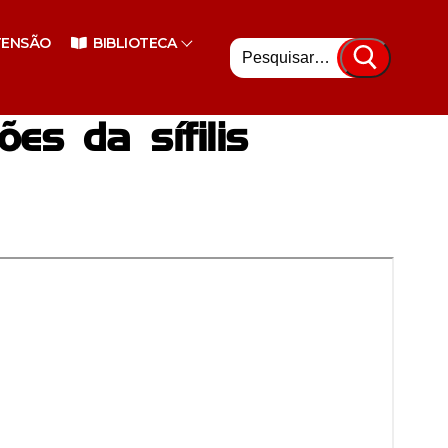
Pesquisar
TENSÃO
BIBLIOTECA
por:
es da sífilis
nsino Superior
enciário