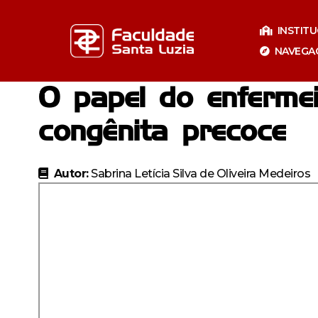
Pular
para
INSTIT
o
NAVEGA
conteúdo
O papel do enfermei
congênita precoce
Autor:
Sabrina Letícia Silva de Oliveira Medeiros
Especializaçã
Especia