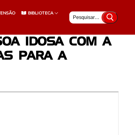
Pesquisar
TENSÃO
BIBLIOTECA
por:
SOA IDOSA COM A
AS PARA A
nsino Superior
enciário