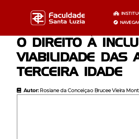
Pular
para
INSTIT
o
NAVEGA
conteúdo
O DIREITO À INC
VIABILIDADE DAS
TERCEIRA IDADE
Autor:
Rosiane da Conceiçao Brucee Vieira Mont
Especializaçã
Especia