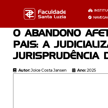
Pular
para
INSTIT
o
NAVEGA
conteúdo
O ABANDONO AFET
PAIS: A JUDICIAL
JURISPRUDÊNCIA 
Autor:
Joice Costa Jansen
Ano:
2025
Especializaçã
Especia