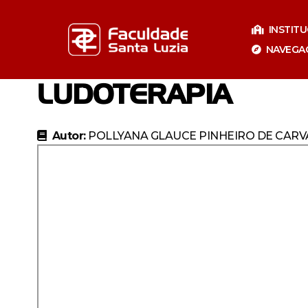
Pular
para
INSTIT
o
NAVEGA
conteúdo
LUDOTERAPIA
Autor:
POLLYANA GLAUCE PINHEIRO DE CAR
Especializaçã
Especia