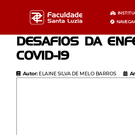
Pular
para
INSTIT
o
NAVEGA
conteúdo
DESAFIOS DA ENF
COVID-19
Autor:
ELAINE SILVA DE MELO BARROS
A
Especializaçã
Especia