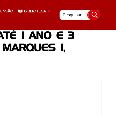
Pesquisar
TENSÃO
BIBLIOTECA
por:
TÉ 1 ANO E 3
MARQUES I,
nsino Superior
enciário