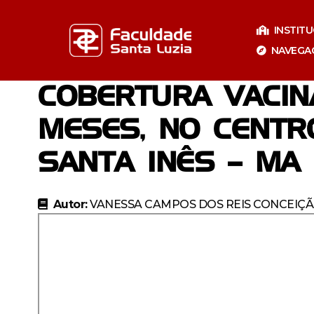
Pular
para
INSTIT
o
NAVEGA
conteúdo
COBERTURA VACINA
MESES, NO CENTR
SANTA INÊS – MA
Autor:
VANESSA CAMPOS DOS REIS CONCEIÇ
Especializaçã
Especia