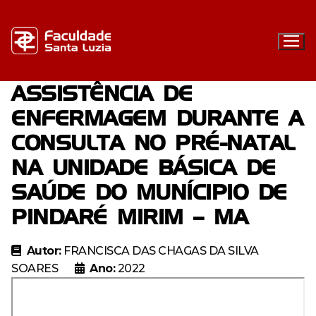
Pular
para
o
conteúdo
ASSISTÊNCIA DE
ENFERMAGEM DURANTE A
Institucional
CONSULTA NO PRÉ-NATAL
Graduação
NA UNIDADE BÁSICA DE
Docentes
Pós-graduação
SAÚDE DO MUNÍCIPIO DE
Enfermagem – Bacharelado
Regulamentos
Extensão
PINDARÉ MIRIM – MA
Especialização em Urgência e Emergência com Ênfase
Direito – Bacharelado
Resoluções
em Docência do Ensino Superior
Biblioteca
Autor:
FRANCISCA DAS CHAGAS DA SILVA
Farmácia – Bacharelado
Editais
Navegação
Especialização em Direito e Processo do Trabalho e
Missão, visão e valores
SOARES
Ano:
2022
Direito Previdenciário
Vestibular FSL
Categorias
Portal Acadêmico
Contato
Estrutura organizacional
EaD