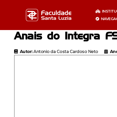
Pular
para
INSTIT
o
NAVEGA
conteúdo
Anais do Integra F
Autor:
Antonio da Costa Cardoso Neto
Ano
Especializaçã
Especia