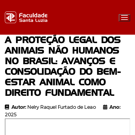
Pular
para
o
conteúdo
A PROTEÇÃO LEGAL DOS
ANIMAIS NÃO HUMANOS
Institucional
NO BRASIL: AVANÇOS E
Graduação
CONSOLIDAÇÃO DO BEM-
Docentes
Pós-graduação
ESTAR ANIMAL COMO
Enfermagem – Bacharelado
Regulamentos
Extensão
DIREITO FUNDAMENTAL
Especialização em Urgência e Emergência com Ênfase
Direito – Bacharelado
Resoluções
em Docência do Ensino Superior
Biblioteca
Autor:
Nelry Raquel Furtado de Leao
Ano:
Farmácia – Bacharelado
Editais
Navegação
Especialização em Direito e Processo do Trabalho e
Missão, visão e valores
2025
Direito Previdenciário
Vestibular FSL
Categorias
Portal Acadêmico
Contato
Estrutura organizacional
EaD