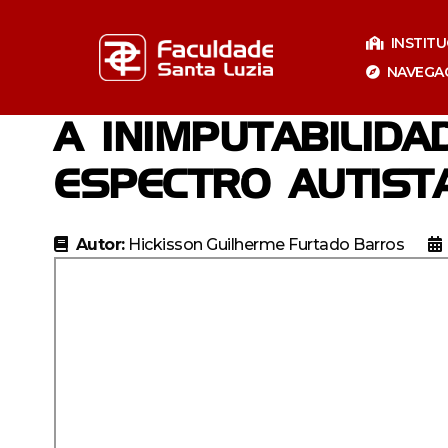
Pular
para
INSTIT
o
NAVEGA
conteúdo
A INIMPUTABILID
ESPECTRO AUTIST
Autor:
Hickisson Guilherme Furtado Barros
Especializaçã
Especia