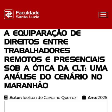
Pular
para
o
conteúdo
A EQUIPARAÇÃO DE
DIREITOS ENTRE
Institucional
TRABALHADORES
Graduação
REMOTOS E PRESENCIAIS
Docentes
Pós-graduação
SOB A ÓTICA DA CLT: UMA
Enfermagem – Bacharelado
Regulamentos
Extensão
ANÁLISE DO CENÁRIO NO
Especialização em Urgência e Emergência com Ênfase
Direito – Bacharelado
Resoluções
em Docência do Ensino Superior
Biblioteca
MARANHÃO
Farmácia – Bacharelado
Editais
Navegação
Especialização em Direito e Processo do Trabalho e
Missão, visão e valores
Autor:
Idelson de Carvalho Queiroz
Ano:
2025
Direito Previdenciário
Vestibular FSL
Categorias
Portal Acadêmico
Contato
Estrutura organizacional
EaD