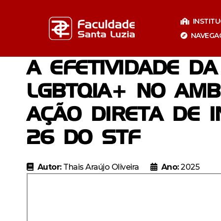
Pular
para
INSTIT
o
NAVEGA
conteúdo
A EFETIVIDADE D
LGBTQIA+ NO AMB
AÇÃO DIRETA DE 
26 DO STF
Especializaçã
Autor:
Thais Araújo Oliveira
Ano:
2025
Especia