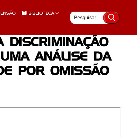
Pesquisar
TENSÃO
BIBLIOTECA
por:
A DISCRIMINAÇÃO
 UMA ANÁLISE DA
ADE POR OMISSÃO
nsino Superior
enciário