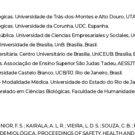
Curso
Monitoria
Minha Biblioteca
Política de Privacidade
Acervo
AVA – Moodle
Curso de Especialização
Destaque
Calendário Acadêmico
gicas. Universidade de Trás-dos-Montes e Alto Douro, UTA
Pesquisa
Revistas e Periódicos
Tecnologia em Processos Gerenciais – Tecnólogo
gicas. Universidade da Corunha, UDC. Espanha.
Curso de Extensão
Egressos
Revista Risa
Estrutura física
lica. Universidad de Ciencias Empresariales y Sociales, U
Ensino
rsidade de Brasília, UnB. Brasília, Brasil.
CPA
Repositório Institucional
ária. Centro Universitário de Brasília, UniCEUB. Brasília, Br
Evento
Ouvidoria
Serviços oferecidos
s. Associação de Ensino Superior São Judas Tadeu, AESSJT. 
Extensão
sidade Castelo Branco, UCB/RJ. Rio de Janeiro, Brasil.
Trabalhe Conosco
Ouvidoria
Outras ferramentas de pesquisa
 Modalidade Médica. Universidade do Estado do Rio de Janei
Notícia
Banco de Talentos
relado em Ciências Biológicas. Faculdade de Humanidades 
Pesquisa
Acompanhamento dos Egressos
Escola Técnica
NIOR, F. S. ; KAIRALA, A. L. R. ; VIEIRA, L. D. S. ; SOUZA, C. 
Anatomia Humana Online
IDEMIOLÓGICA. PROCEEDINGS OF SAFETY, HEALTH AND E