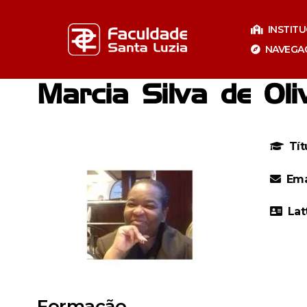
Pular
para
INSTIT
o
NAVEGA
conteúdo
Marcia Silva de Oli
Tít
Ema
Especializaçã
Lat
Especia
Formação