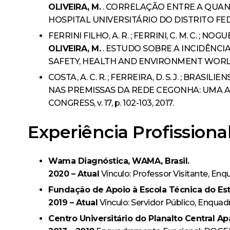
OLIVEIRA, M.
. CORRELAÇÃO ENTRE A QUAN
HOSPITAL UNIVERSITÁRIO DO DISTRITO FEDE
FERRINI FILHO, A. R. ; FERRINI, C. M. C. ; NOGUEIR
OLIVEIRA, M.
. ESTUDO SOBRE A INCIDÊNC
SAFETY, HEALTH AND ENVIRONMENT WORLD CON
COSTA, A. C. R. ; FERREIRA, D. S. J. ; BRASILIENSE,
NAS PREMISSAS DA REDE CEGONHA: UMA A
CONGRESS, v. 17, p. 102-103, 2017.
Experiência Profissiona
Wama Diagnóstica, WAMA, Brasil.
2020 – Atual
Vínculo: Professor Visitante, En
Fundação de Apoio à Escola Técnica do Esta
2019 – Atual
Vínculo: Servidor Público, Enquad
Centro Universitário do Planalto Central Ap