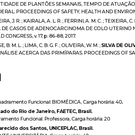
TIDADE DE PLANTÕES SEMANAIS, TEMPO DE ATUAÇÃO 
RAL. PROCEEDINGS OF SAFETY, HEALTH AND ENVIRONMEN
A, J. R. ; KAIRALA, A. L. R. ; FERRINI, A. M. C. ; TEIXEIRA, C. 
IA DE CASOS DE ADENOCARCINOMA DE COLO UTERINO N
GRESS, v. 17, p. 86-88, 2017.
 B. M. L. ; LIMA, C. B. G. F. ; OLIVEIRA, W. M. ;
SILVA DE OLIV
NÁLISE ACERCA DAS PRIMÍPARAS. PROCEEDINGS OF 
l
quadramento Funcional: BIOMÉDICA, Carga horária: 40
.
do do Rio de Janeiro, FAETEC, Brasil.
ramento Funcional: Professora, Carga horária: 20
arecido dos Santos, UNICEPLAC, Brasil.