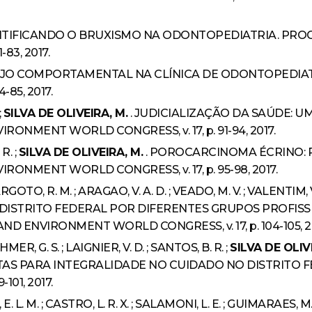
ITIFICANDO O BRUXISMO NA ODONTOPEDIATRIA. PROC
83, 2017.
JO COMPORTAMENTAL NA CLÍNICA DE ODONTOPEDIATR
85, 2017.
;
SILVA DE OLIVEIRA, M.
. JUDICIALIZAÇÃO DA SAÚDE: U
ONMENT WORLD CONGRESS, v. 17, p. 91-94, 2017.
R. ;
SILVA DE OLIVEIRA, M.
. POROCARCINOMA ÉCRINO: R
ONMENT WORLD CONGRESS, v. 17, p. 95-98, 2017.
 MARGOTO, R. M. ; ARAGAO, V. A. D. ; VEADO, M. V. ; VALENTIM, V
ISTRITO FEDERAL POR DIFERENTES GRUPOS PROFISSI
D ENVIRONMENT WORLD CONGRESS, v. 17, p. 104-105, 20
AHMER, G. S. ; LAIGNIER, V. D. ; SANTOS, B. R. ;
SILVA DE OLIV
TAS PARA INTEGRALIDADE NO CUIDADO NO DISTRITO F
01, 2017.
L. M. ; CASTRO, L. R. X. ; SALAMONI, L. E. ; GUIMARAES, M. S. ; 