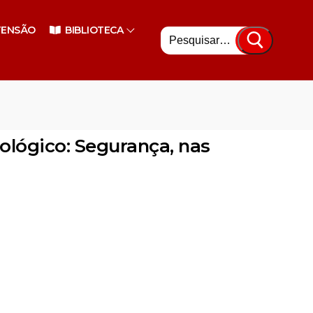
Pesquisar
TENSÃO
BIBLIOTECA
por:
ológico: Segurança, nas
nsino Superior
enciário