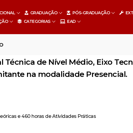
UCIONAL
GRADUAÇÃO
PÓS-GRADUAÇÃO
EX
ÇÃO
CATEGORIAS
EAD
o
Institucional
 Técnica de Nível Médio, Eixo Tecn
Graduação
Docentes
tante na modalidade Presencial.
Pós-graduação
Enfermagem – Bacharelado
Regulamentos
Extensão
o em Urgência e Emergência com Ênfase em Docência do E
Direito – Bacharelado
Resoluções
Biblioteca
lização em Direito e Processo do Trabalho e Direito Previd
Farmácia – Bacharelado
Editais
Navegação
Missão, visão e valores
eóricas e 460 horas de Atividades Práticas
Especialização em Ginecologia e Obstetrícia
Vestibular FSL
Categorias
Portal Acadêmico
Contato
Estrutura organizacional
EaD