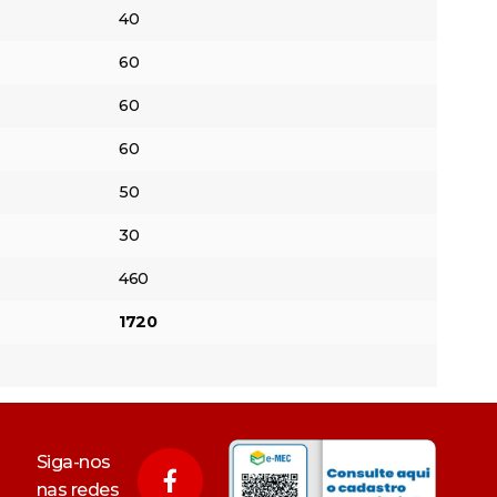
40
60
60
60
50
30
460
1720
Siga-nos
nas redes